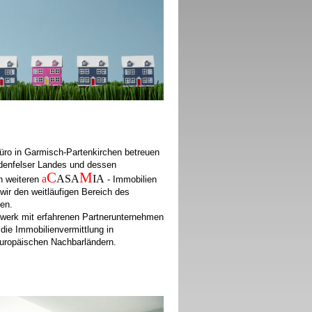
üro in Garmisch-Partenkirchen betreuen
denfelser Landes und dessen
C
M
a
ASA
IA
 weiteren
- Immobilien
wir den weitläufigen Bereich des
en.
zwerk mit erfahrenen Partnerunternehmen
die Immobilienvermittlung in
uropäischen Nachbarländern.