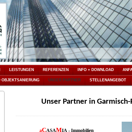
N
LEISTUNGEN
REFERENZEN
INFO + DOWNLOAD
ANF
D OBJEKTSANIERUNG
UNSER PARTNER
STELLENANGEBOT
Unser Partner in Garmisch-
C
M
a
ASA
IA
- Immobilien