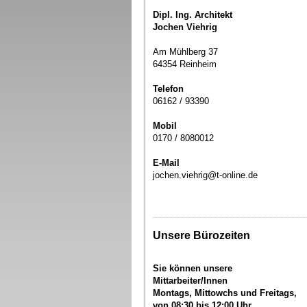
Dipl. Ing. Architekt
Jochen Viehrig
Am Mühlberg 37
64354 Reinheim
Telefon
06162 / 93390
Mobil
0170 / 8080012
E-Mail
jochen.viehrig@t-online.de
Unsere Bürozeiten
Sie können unsere
Mittarbeiter/Innen
Montags, Mittowchs und Freitags,
von 08:30 bis 12:00 Uhr